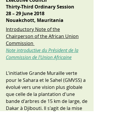
Executive Council
Thirty-Third Ordinary Session
28 – 29 June 2018
Nouakchott, Mauritania
Introductory Note of the
Chairperson of the African Union
Commission
Note introductive du Président de la
Commission de l'Union Africaine
L'initiative Grande Muraille verte
pour le Sahara et le Sahel (GMVSS) a
évolué vers une vision plus globale
que celle de la plantation d'une
bande d'arbres de 15 km de large, de
Dakar à Djibouti. Il s'agit de la mise
en œuvre concertée et coordonnée
de projets de gestion durable des
ressources naturelles et